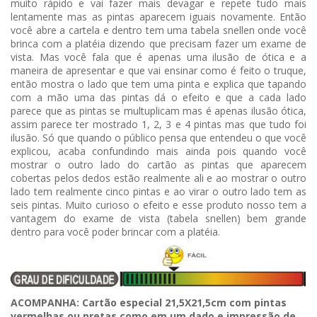
muito rápido e vai fazer mais devagar e repete tudo mais
lentamente mas as pintas aparecem iguais novamente. Então
você abre a cartela e dentro tem uma
tabela snellen
onde você
brinca com a platéia dizendo que precisam fazer um exame de
vista. Mas você fala que é apenas uma ilusão de ótica e a
maneira de apresentar e que vai ensinar como é feito o truque,
então mostra o lado que tem uma pinta e explica que tapando
com a mão uma das pintas dá o efeito e que a cada lado
parece que as pintas se multuplicam mas é apenas ilusão ótica,
assim parece ter mostrado 1, 2, 3 e 4 pintas mas que tudo foi
ilusão. Só que quando o público pensa que entendeu o que você
explicou, acaba confundindo mais ainda pois quando você
mostrar o outro lado do cartão as pintas que aparecem
cobertas pelos dedos estão realmente ali e ao mostrar o outro
lado tem realmente cinco pintas e ao virar o outro lado tem as
seis pintas. Muito curioso o efeito e esse produto nosso tem a
vantagem do exame de vista (tabela snellen)
bem grande
dentro para você poder brincar com a platéia.
ACOMPANHA: Cartão especial 21,5X21,5cm com pintas
vermelhas ou pretas como em um dado e impressão de