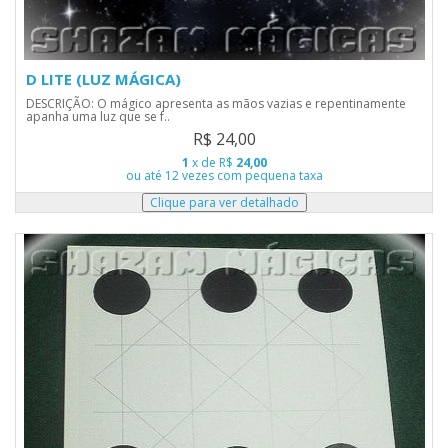
D LITE (LUZ MÁGICA)
DESCRIÇÃO: O mágico apresenta as mãos vazias e repentinamente
apanha uma luz que se f..
R$ 24,00
1
x de R$
24,00
ou até 12 vezes com pequena taxa