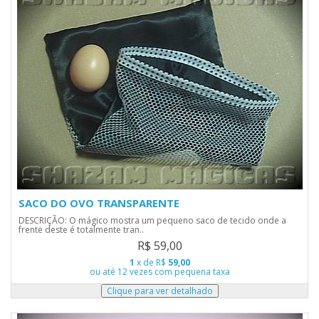
SACO DO OVO TRANSPARENTE
DESCRIÇÃO: O mágico mostra um pequeno saco de tecido onde a
frente deste é totalmente tran..
R$ 59,00
1
x de R$
59,00
ou até 12 vezes com pequena taxa