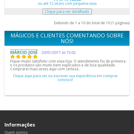
ou até 12 vezes com pequena taxa
Exibindo de 1 a 10 do total de 10 (1 páginas)
MÁGICOS E CLIENTES COMENTANDO SOBRE
NÓS!
FELIPE MACHADO
17/10/2010 às 09:02
oi de primeira
- Consegui o que queria com maior rapidez - O Atendiment
alidade.
prestado pela loja possui ótima qualidade - O produto foi 
antes do prazo - Produtos exclusivos..
m comprar
Clique aqui para ver ou escrever sua experiência em com
conosco!
Informações
Quem somos