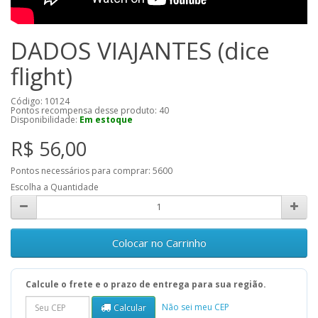
DADOS VIAJANTES (dice
flight)
Código: 10124
Pontos recompensa desse produto:
40
Disponibilidade:
Em estoque
R$ 56,00
Pontos necessários para comprar:
5600
Escolha a Quantidade
Colocar no Carrinho
Calcule o frete e o prazo de entrega para sua região.
Não sei meu CEP
Calcular