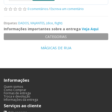
0 comentários
/
Escreva um comentário
Etiquetas:
DADOS
,
VIAJANTES
,
(dice
,
flight)
Informações importantes sobre a entrega
Veja Aqui
CATEGORIAS
MÁGICAS DE RUA
Informações
Quem somos
Como Comprar
Formas de entrega
Troca e devolução
Informações da entrega
Serviços ao cliente