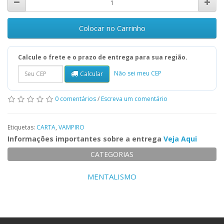
Colocar no Carrinho
Calcule o frete e o prazo de entrega para sua região.
Não sei meu CEP
Calcular
0 comentários
/
Escreva um comentário
Etiquetas:
CARTA
,
VAMPIRO
Informações importantes sobre a entrega
Veja Aqui
CATEGORIAS
MENTALISMO