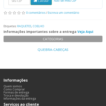
Não sei meu CEP
Calcular
0 comentários
/
Escreva um comentário
Etiquetas:
RAQUETES
,
COELHO
Informações importantes sobre a entrega
Veja Aqui
CATEGORIAS
QUEBRA-CABEÇAS
Informações
Quem somos
Como Comprar
Formas de entrega
Troca e devolução
Informações da entrega
Serviços ao cliente