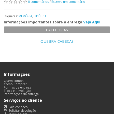
0 comentários
/
Escreva um comentário
Etiquetas:
MEMÓRIA
,
EIDÉTICA
Informações importantes sobre a entrega
Veja Aqui
CATEGORIAS
QUEBRA-CABEÇAS
Informações
Quem somos
Como Comprar
Formas de entrega
Troca e devolução
Informações da entrega
Serviços ao cliente
Fale conosco
Solicitar devolução