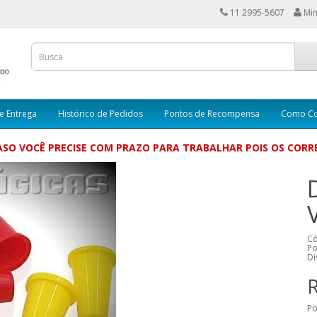
11 2995-5607
Min
e Entrega
Histórico de Pedidos
Pontos de Recompensa
Como C
SO VOCÊ PRECISE COM PRAZO PARA TRABALHAR POIS OS CORRE
Có
Po
Di
R
Po