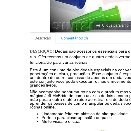
Clique para ampli
Descrição
Comentários (0)
DESCRIÇÃO:
Dedais são acessórios essenciais para 
rua.
Oferecemos um conjunto de quatro dedais vermelh
funcionarão para várias rotinas.
Este é um conjunto de oito dedais especiais na cor v
penetrações e, claro, produções.
Esse conjunto é esp
um dentro do outro, com isso de apenas um dedal vo
este conjunto você pode executar rotinas e movimento
grandes livros.
Não acompanha nenhuma rotina com o produto mas vo
mágico Jeff McBride de como usar os dedais e como p
mão para a outra e até o ruído ao retirar ele do ded
aprender os passes de como manipular os dedais você f
rotinas online.
Lindamente feito em plástico de alta qualidade.
Perfeito para close-up, salão ou palco.
Muito visual e eficaz.