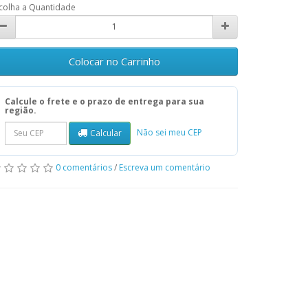
colha a Quantidade
Colocar no Carrinho
Calcule o frete e o prazo de entrega para sua
região.
Não sei meu CEP
Calcular
0 comentários
/
Escreva um comentário