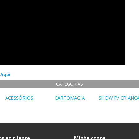
 Aqui
CATEGORIAS
ACESSÓRIOS
CARTOMAGIA
SHOW P/ CRIANÇ
os ao cliente
Minha conta