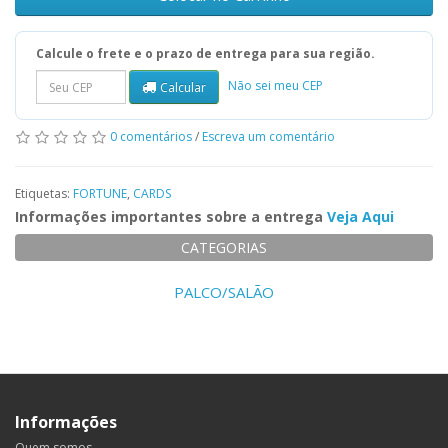
Calcule o frete e o prazo de entrega para sua região.
Não sei meu CEP
Calcular
0 comentários
/
Escreva um comentário
Etiquetas:
FORTUNE
,
CARDS
Informações importantes sobre a entrega
Veja Aqui
CATEGORIAS
PALCO/SALÃO
Informações
Quem somos