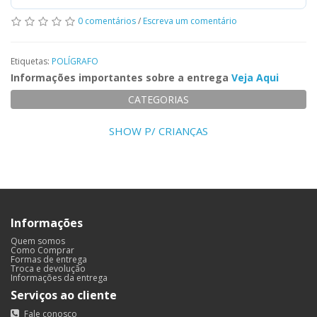
0 comentários
/
Escreva um comentário
Etiquetas:
POLÍGRAFO
Informações importantes sobre a entrega
Veja Aqui
CATEGORIAS
SHOW P/ CRIANÇAS
Informações
Quem somos
Como Comprar
Formas de entrega
Troca e devolução
Informações da entrega
Serviços ao cliente
Fale conosco