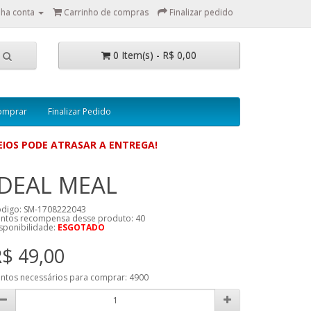
ha conta
Carrinho de compras
Finalizar pedido
0 Item(s) - R$ 0,00
omprar
Finalizar Pedido
IOS PODE ATRASAR A ENTREGA!
IDEAL MEAL
digo: SM-1708222043
ntos recompensa desse produto:
40
sponibilidade:
ESGOTADO
$ 49,00
ntos necessários para comprar:
4900