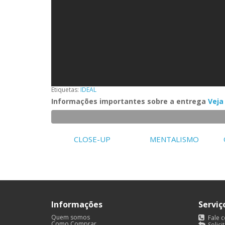
Etiquetas:
IDEAL
Informações importantes sobre a entrega
Veja
P/ CRIANÇAS
CLOSE-UP
MENTALISMO
Informações
Serviç
Quem somos
Fale 
Como Comprar
Solici