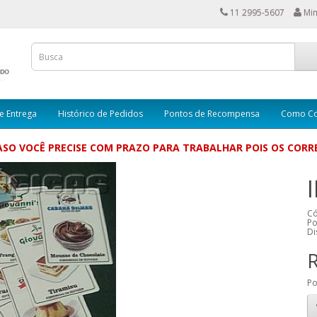
11 2995-5607
Min
e Entrega
Histórico de Pedidos
Pontos de Recompensa
Como C
SO VOCÊ PRECISE COM PRAZO PARA TRABALHAR POIS OS CORRE
Có
Po
Di
R
Po