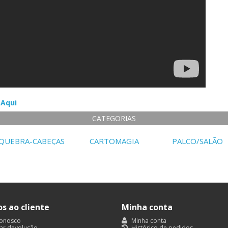
 Aqui
CATEGORIAS
QUEBRA-CABEÇAS
CARTOMAGIA
PALCO/SALÃO
os ao cliente
Minha conta
conosco
Minha conta
tar devolução
Histórico de pedidos