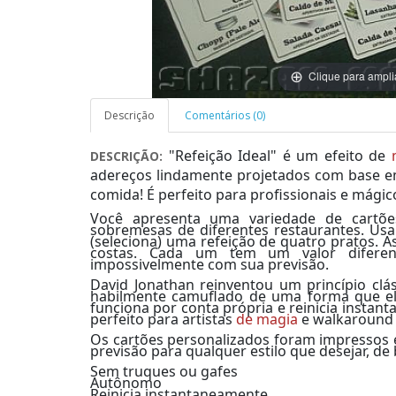
Clique para ampli
Descrição
Comentários (0)
"Refeição Ideal" é um efeito de
DESCRIÇÃO:
adereços lindamente projetados com base e
comida!
É perfeito para profissionais e mágico
Você apresenta uma variedade de cartões 
sobremesas de diferentes restaurantes.
Usa
(seleciona) uma refeição de quatro pratos.
A
costas.
Cada um tem um valor difere
impossivelmente com sua previsão.
David Jonathan reinventou um princípio clás
habilmente camuflado de uma forma que el
funciona por conta própria e reinicia instan
perfeito para artistas
de magia
e walkaround 
Os cartões personalizados foram impressos 
previsão para qualquer estilo que desejar, de
Sem truques ou gafes
Autônomo
Reinicia instantaneamente