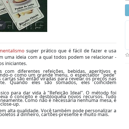
ar
mentalismo
super prático que é fácil de fazer e usa
m uma ideia com a qual todos podem se relacionar -
s iniciantes.
com diferentes refeições, bebidas, aperitivos e
ndo-o como um grande menu, o espectador "pede"
s cartas são então viradas para revelar os preços nas
nte.
Quando eles são somados, eles coincidem
sico para dar vida à "Refeição Ideal".
O método foi
eva o conceito e desbloqueia novos recursos.
Tudo
taneamente.
Como não é necessária nenhuma mesa, é
close-up.
em alta qualidade.
Você também pode personalizar a
 boletos a dinheiro, cartões-presente e muito mais.