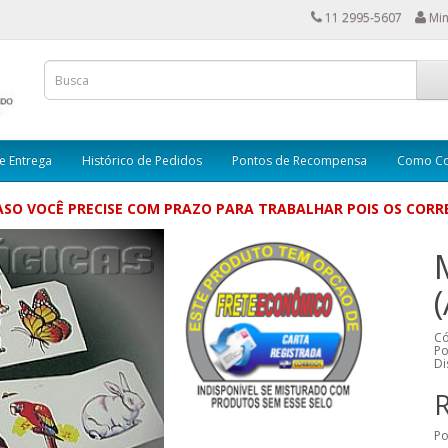
11 2995-5607
Min
e Entrega
Histórico de Pedidos
Pontos de Recompensa
Como C
SO VOCÊ PRECISE COM PRAZO PARA TRABALHAR POIS OS CORRE
Có
Po
Di
R
Po