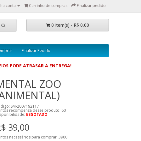
ha conta
Carrinho de compras
Finalizar pedido
0 Item(s) - R$ 0,00
omprar
Finalizar Pedido
IOS PODE ATRASAR A ENTREGA!
MENTAL ZOO
(ANIMENTAL)
digo: SM-2007192117
ntos recompensa desse produto:
60
sponibilidade:
ESGOTADO
$ 39,00
ntos necessários para comprar:
3900