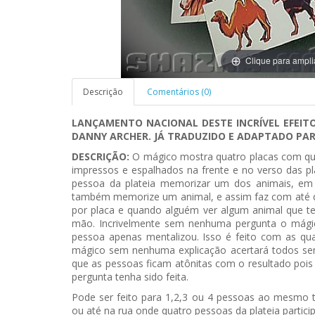
Clique para ampli
Descrição
Comentários (0)
LANÇAMENTO NACIONAL DESTE INCRÍVEL EFEIT
DANNY ARCHER. JÁ TRADUZIDO E ADAPTADO PAR
DESCRIÇÃO:
O mágico mostra quatro placas com qua
impressos e espalhados na frente e no verso das p
pessoa da plateia memorizar um dos animais, em 
também memorize um animal, e assim faz com até qu
por placa e quando alguém ver algum animal que t
mão. Incrivelmente sem nenhuma pergunta o mágic
pessoa apenas mentalizou. Isso é feito com as q
mágico sem nenhuma explicação acertará todos sem
que as pessoas ficam atônitas com o resultado poi
pergunta tenha sido feita.
Pode ser feito para 1,2,3 ou 4 pessoas ao mesmo 
ou até na rua onde quatro pessoas da plateia particip