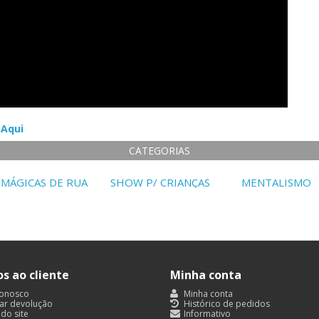
 Aqui
CATEGORIAS
MÁGICAS DE RUA
SHOW P/ CRIANÇAS
MENTALISMO
os ao cliente
Minha conta
conosco
Minha conta
tar devolução
Histórico de pedidos
do site
Informativo