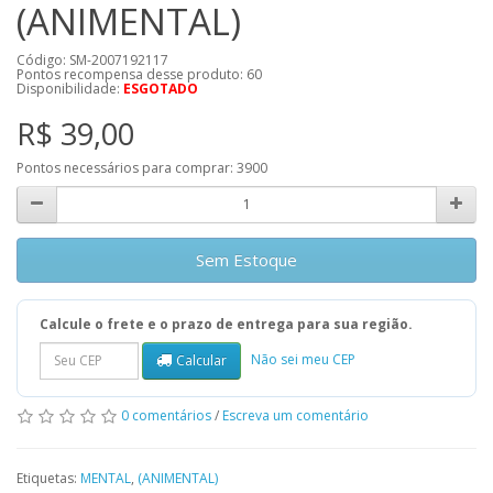
(ANIMENTAL)
Código: SM-2007192117
Pontos recompensa desse produto:
60
Disponibilidade:
ESGOTADO
R$ 39,00
Pontos necessários para comprar:
3900
Sem Estoque
Calcule o frete e o prazo de entrega para sua região.
Não sei meu CEP
Calcular
0 comentários
/
Escreva um comentário
Etiquetas:
MENTAL
,
(ANIMENTAL)