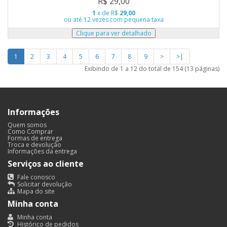
R$ 29,00
1
x de R$
29,00
ou até 12 vezes com pequena taxa
1
2
3
4
5
6
7
8
9
>
>|
Exibindo de 1 a 12 do total de 154 (13 páginas)
Informações
Quem somos
Como Comprar
Formas de entrega
Troca e devolução
Informações da entrega
Serviços ao cliente
Fale conosco
Solicitar devolução
Mapa do site
Minha conta
Minha conta
Histórico de pedidos