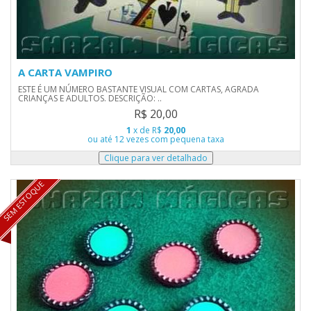
A CARTA VAMPIRO
ESTE É UM NÚMERO BASTANTE VISUAL COM CARTAS, AGRADA
CRIANÇAS E ADULTOS. DESCRIÇÃO: ..
R$ 20,00
1
x de R$
20,00
ou até 12 vezes com pequena taxa
SEM ESTOQUE