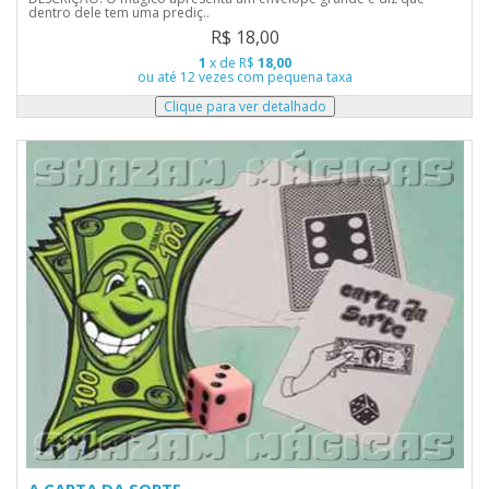
dentro dele tem uma prediç..
R$ 18,00
1
x de R$
18,00
ou até 12 vezes com pequena taxa